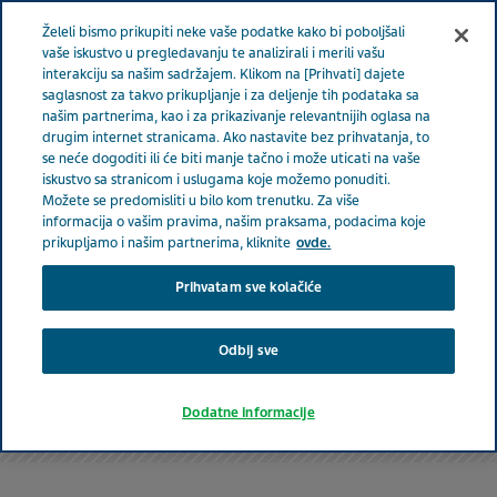
Meni
Želeli bismo prikupiti neke vaše podatke kako bi poboljšali
SRBIJA
vaše iskustvo u pregledavanju te analizirali i merili vašu
interakciju sa našim sadržajem. Klikom na [Prihvati] dajete
saglasnost za takvo prikupljanje i za deljenje tih podataka sa
našim partnerima, kao i za prikazivanje relevantnijih oglasa na
drugim internet stranicama. Ako nastavite bez prihvatanja, to
se neće dogoditi ili će biti manje tačno i može uticati na vaše
iskustvo sa stranicom i uslugama koje možemo ponuditi.
Možete se predomisliti u bilo kom trenutku. Za više
informacija o vašim pravima, našim praksama, podacima koje
prikupljamo i našim partnerima, kliknite
ovde.
Prihvatam sve kolačiće
Odbij sve
Kontaktirajte nas
Dodatne informacije