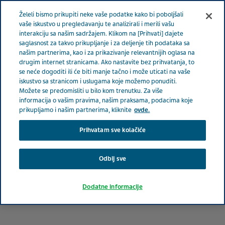
Meni
Želeli bismo prikupiti neke vaše podatke kako bi poboljšali
SRBIJA
vaše iskustvo u pregledavanju te analizirali i merili vašu
interakciju sa našim sadržajem. Klikom na [Prihvati] dajete
saglasnost za takvo prikupljanje i za deljenje tih podataka sa
našim partnerima, kao i za prikazivanje relevantnijih oglasa na
drugim internet stranicama. Ako nastavite bez prihvatanja, to
se neće dogoditi ili će biti manje tačno i može uticati na vaše
iskustvo sa stranicom i uslugama koje možemo ponuditi.
Možete se predomisliti u bilo kom trenutku. Za više
informacija o vašim pravima, našim praksama, podacima koje
prikupljamo i našim partnerima, kliknite
ovde.
Prihvatam sve kolačiće
Odbij sve
Dodatne informacije