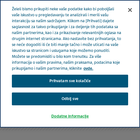
Meni
Želeli bismo prikupiti neke vaše podatke kako bi poboljšali
SRBIJA
vaše iskustvo u pregledavanju te analizirali i merili vašu
interakciju sa našim sadržajem. Klikom na [Prihvati] dajete
saglasnost za takvo prikupljanje i za deljenje tih podataka sa
našim partnerima, kao i za prikazivanje relevantnijih oglasa na
drugim internet stranicama. Ako nastavite bez prihvatanja, to
se neće dogoditi ili će biti manje tačno i može uticati na vaše
iskustvo sa stranicom i uslugama koje možemo ponuditi.
Možete se predomisliti u bilo kom trenutku. Za više
informacija o vašim pravima, našim praksama, podacima koje
prikupljamo i našim partnerima, kliknite
ovde.
Prihvatam sve kolačiće
Odbij sve
Prijava neželjenih reakcija na lek
Dodatne informacije