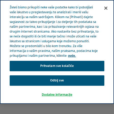
Meni
Želeli bismo prikupiti neke vaše podatke kako bi poboljšali
SRBIJA
vaše iskustvo u pregledavanju te analizirali i merili vašu
interakciju sa našim sadržajem. Klikom na [Prihvati] dajete
Serbia
O nama
Prodaja i marketing
saglasnost za takvo prikupljanje i za deljenje tih podataka sa
našim partnerima, kao i za prikazivanje relevantnijih oglasa na
drugim internet stranicama. Ako nastavite bez prihvatanja, to
Prodaja i marketing
se neće dogoditi ili će biti manje tačno i može uticati na vaše
iskustvo sa stranicom i uslugama koje možemo ponuditi.
Možete se predomisliti u bilo kom trenutku. Za više
informacija o vašim pravima, našim praksama, podacima koje
prikupljamo i našim partnerima, kliknite
ovde.
Prihvatam sve kolačiće
Odbij sve
Dodatne informacije