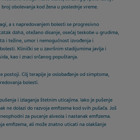
 broj obolevanja kod žena u poslednje vreme.
agi, a s napredovanjem bolesti se progresivno
аtаk dаhа, otežano disanje, osećaj teskobe u grudima,
tа i težine, umor i nemogućnost izvođenja i
olesti. Klinički se u završnim stadijumima javlja i
sida, kao i znaci srčanog popuštanja.
ne postoji. Cilj terapije je oslobađanje od simptoma,
predovanja bolesti.
ušenja i izlaganja štetnim uticajima. Iako je pušenje
pak ne dolazi do razvoja emfizema kod svih pušača. Još
ri neophodni za pucanje alveola i nastanak emfizema.
ja emfizema, ali može znatno uticati na olakšanje