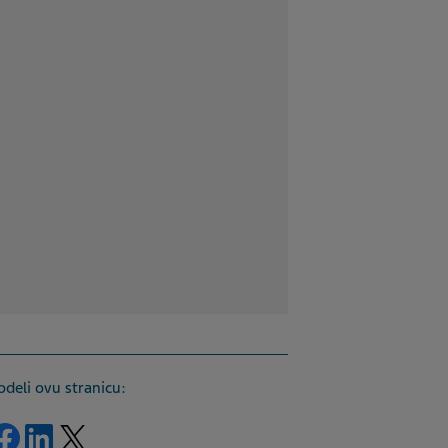
odeli ovu stranicu:
Podeli ovu stranicu Facebook:
Podeli ovu stranicu LinkedIn:
Podeli ovu stranicu Twitter: