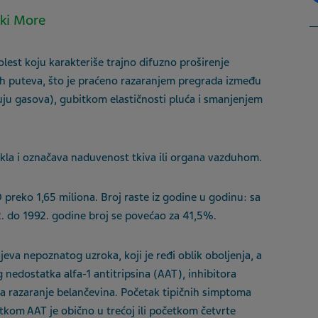
ski More
lest koju karakteriše trajno difuzno proširenje
ih puteva, što je praćeno razaranjem pregrada između
uju gasova), gubitkom elastičnosti pluća i smanjenjem
la i označava naduvenost tkiva ili organa vazduhom.
D preko 1,65 miliona. Broj raste iz godine u godinu: sa
. do 1992. godine broj se povećao za 41,5%.
eva nepoznatog uzroka, koji je ređi oblik oboljenja, a
nedostatka alfa-1 antitripsina (AAT), inhibitora
a razaranje belančevina. Početak tipičnih simptoma
kom AAT je obično u trećoj ili početkom četvrte