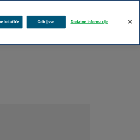
Log In
pretraga
ve kolačiće
Odbij sve
Dodatne informacije
e oblasti
Stručni sadržaji
Posao i karijera
Kontakt