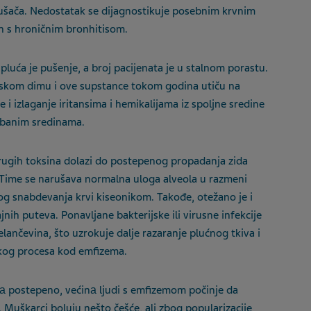
pušača. Nedostatak se dijagnostikuje posebnim krvnim
n s hroničnim bronhitisom.
pluća je pušenje, a broj pacijenata je u stalnom porastu.
nskom dimu i ove supstance tokom godina utiču na
 i izlaganje iritansima i hemikalijama iz spoljne sredine
rbanim sredinama.
rugih toksina dolazi do postepenog propadanja zida
 Time se narušava normalna uloga alveola u razmeni
og snabdevanja krvi kiseonikom. Takođe, otežano je i
jnih puteva. Ponavljane bakterijske ili virusne infekcije
lančevina, što uzrokuje dalje razaranje plućnog tkiva i
škog procesa kod emfizema.
jа postepeno, većinа ljudi s emfizemom počinje da
 Muškarci boluju nešto češće, ali zbog popularizacije