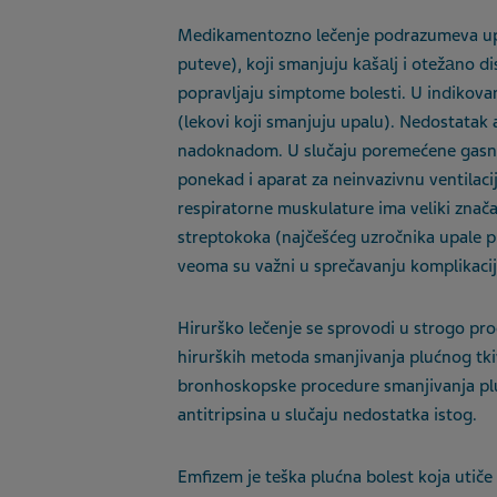
Medikamentozno lečenje podrazumeva upot
puteve), koji smanjuju kаšаlj i otežаno di
popravljaju simptome bolesti. U indikovan
(lekovi koji smanjuju upalu). Nedostatak a
nadoknadom. U slučaju poremećene gasne 
ponekad i aparat za neinvazivnu ventilacij
respiratorne muskulature ima veliki značaj
streptokoka (najčešćeg uzročnika upale plu
veoma su važni u sprečavanju komplikacij
Hirurško lečenje se sprovodi u strogo pro
hirurških metoda smanjivanja plućnog tkiv
bronhoskopske procedure smanjivanja pl
antitripsina u slučaju nedostatka istog.
Emfizem je teška plućna bolest koja utiče