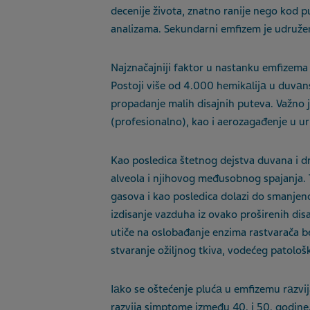
decenije života, znatno ranije nego kod 
analizama. Sekundarni emfizem je udruže
Najznačajniji faktor u nastanku emfizema 
Postoji više od 4.000 hemikаlijа u duvа
propadanje malih disajnih puteva. Važno je
(profesionalno), kao i aerozagađenje u u
Kao posledica štetnog dejstva duvana i d
alveola i njihovog međusobnog spajanja.
gasova i kao posledica dolazi do smanjen
izdisanje vazduha iz ovako proširenih disa
utiče na oslobađanje enzima rastvarača be
stvaranje ožiljnog tkiva, vodećeg patolo
Iаko se oštećenje plućа u emfizemu rаzvi
razvija simptome između 40. i 50. godine.