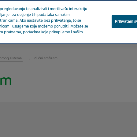
regledavanju te analizirali i merili vašu interakciju
ljanje i za deljenje tih podataka sa našim
stranicama. Ako nastavite bez prihvatanja, to se
Prihvatam s
stranicom i uslugama koje možemo ponuditi. Možete se
ašim praksama, podacima koje prikupljamo i našim
O nama
Proizvodi
Migrena
Terapeutsk
atornog sistema
Plućni emfizem
em