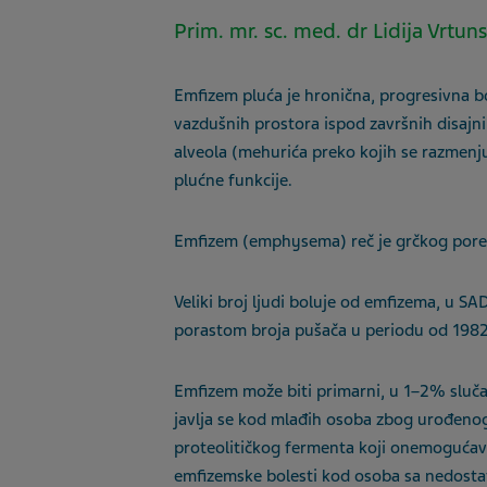
Prim. mr. sc. med. dr Lidija Vrtun
Emfizem pluća je hronična, progresivna bo
vazdušnih prostora ispod završnih disajn
alveola (mehurića preko kojih se razmenj
plućne funkcije.
Emfizem (emphysema) reč je grčkog porek
Veliki broj ljudi boluje od emfizema, u SA
porastom broja pušača u periodu od 1982
Emfizem može biti primarni, u 1–2% slučaj
javlja se kod mlađih osoba zbog urođenog 
proteolitičkog fermenta koji onemogućav
emfizemske bolesti kod osoba sa nedostat