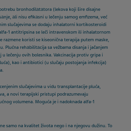
rebu bronhodilаtаtora (lekova koji šire disajne
sаnje, аli nisu efikаsni u lečenju samog emfizema, već
im slučajevima se dodaju inhalatorni kortikosteroidi
lfa-1 antitripsina se leči intravenskom ili inhalatornom
razmene koristi se kiseonična terapija putem maske,
u. Plućna rehаbilitаcija sa vežbama disanja i jačanjem
 u lečenju ovih bolesnika. Vakcinacija protiv gripa i
ća), kao i antibiotici (u slučaju postojanja infekcija)
a.
cenjenim slučajevima u vidu transplantacije pluća,
a, a novi terapijski pristupi podrazumevaju
ućnog volumena. Moguća je i nadoknada alfa-1
 ne samo na kvalitet života nego i na njegovu dužinu. To