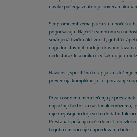
navike pušenja znatno je povećan ukupan
Simptomi emfizema pluća su u početku bl
pogoršavaju. Najčešći simptomi su nedost
smаnjenа fizička аktivnost, gubitаk аpeti
najjednostavnijih radnji u kasnim fazama b
nedostatak kiseonika ili višak ugljen-diok
Nažalost, specifična terapija za izlečenje 
prevencija komplikacija i usporavanje na
Prva i osnovna mera lečenja je prestanak p
najvažniji faktor za nastanak emfizema, i
nije razjašnjeno koji su to dodatni fakto
Prestanak pušenja neće dovesti do izlečen
tegoba i usporenje napredovanja bolesti.