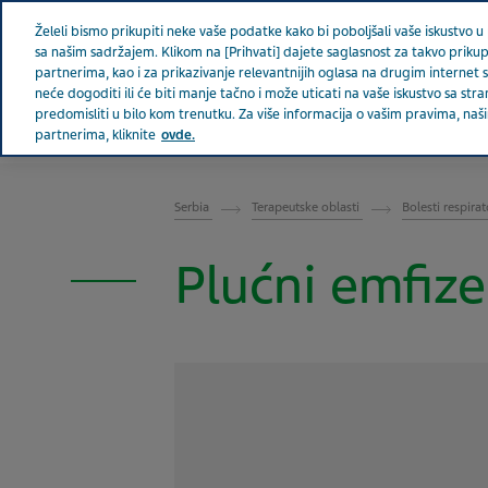
Teva u svetu
Vesti
Želeli bismo prikupiti neke vaše podatke kako bi poboljšali vaše iskustvo u p
sa našim sadržajem. Klikom na [Prihvati] dajete saglasnost za takvo prikup
partnerima, kao i za prikazivanje relevantnijih oglasa na drugim internet 
neće dogoditi ili će biti manje tačno i može uticati na vaše iskustvo sa 
predomisliti u bilo kom trenutku. Za više informacija o vašim pravima, n
SRBIJA
partnerima, kliknite
ovde.
Serbia
Terapeutske oblasti
Bolesti respir
Plućni emfiz