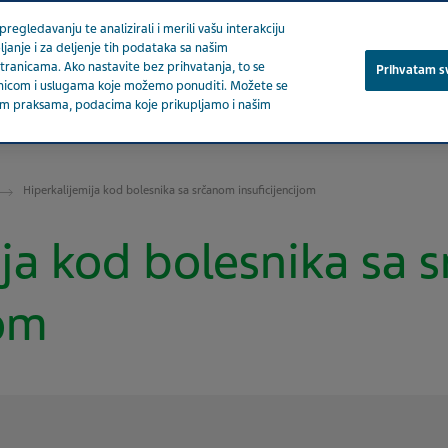
regledavanju te analizirali i merili vašu interakciju
ljanje i za deljenje tih podataka sa našim
stranicama. Ako nastavite bez prihvatanja, to se
Prihvatam s
stranicom i uslugama koje možemo ponuditi. Možete se
ašim praksama, podacima koje prikupljamo i našim
O nama
Proizvodi
Migrena
Terapeutsk
Hiperkalijemija kod bolesnika sa srčanom insuficijencijom
ija kod bolesnika sa 
jom