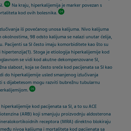
03
SI.
Na kraju, hiperkalijemija je marker povezan s
04
rtaliteta kod ovih bolesnika.
lučivanja ili povećanog unosa kalijuma. Nivo kalijuma
im okolnostima, 98
odsto
kalijuma se nalazi unutar ćelija
,
. Pacijenti sa SI često imaju komorbiditete kao što su
 hipertenzija(1). Stoga
je
etiologija hiperkalijemije kod
, uglavnom se vidi kod akutne dekompenzovane SI,
ežna slabost
,
koja se često sreće kod pacijenata sa SI kao
i do hiperkalijemije usled smanjenog izlučivanja
ti s dijabetesom mogu razviti bubrežnu tubularnu
06
perkalijemijom.
k hiperkalijemije kod pacijenata sa SI, a to su ACE
ngiotenzina (ARB) koji smanjuju proizvodnju aldosterona
ineralokortikoidnih receptora (MRA) direktno blokiraju
zmeđu nivoa kalijuma i mortaliteta kod pacijenata sa