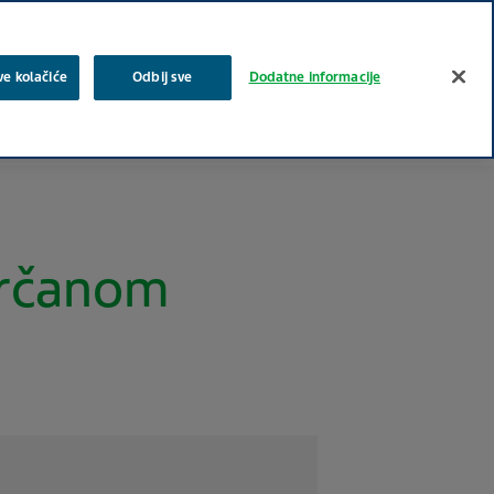
Log In
pretraga
ve kolačiće
Odbij sve
Dodatne informacije
e oblasti
Stručni sadržaji
Posao i karijera
Kontakt
srčanom