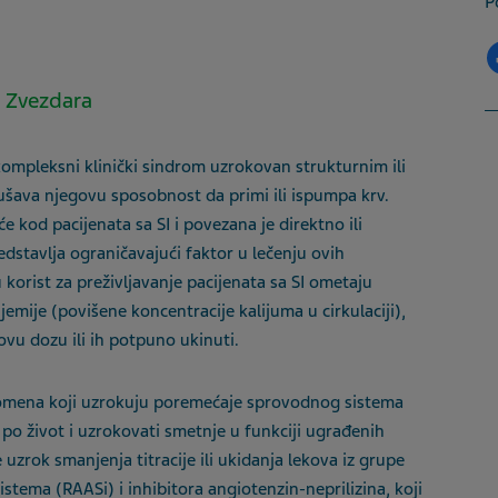
P
C Zvezdara
o kompleksni klinički sindrom uzrokovan strukturnim ili
šava njegovu sposobnost da primi ili ispumpa krv.
́e kod pacijenata sa SI i povezana je direktno ili
dstavlja ograničavajući faktor u lečenju ovih
korist za preživljavanje pacijenata sa SI ometaju
emije (povišene koncentracije kalijuma u cirkulaciji)
,
ovu dozu ili ih potpuno ukinuti.
enomena koji uzrokuju poremećaje sprovodnog sistema
po život i uzrokovati smetnje u funkciji ugrađenih
 uzrok smanjenja titracije ili ukidanja lekova iz grupe
istema (RAASi) i inhibitora angiotenzin-neprilizina
,
koji