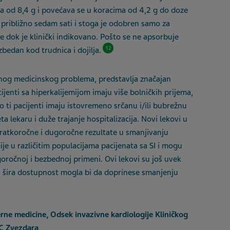
a od 8
,
4
g i povećava se u koracima od 4
,
2
g do doze
 približno
sedam
sati i stoga je odobren samo za
e dok je klinički indikovano. Pošto se ne apsorbuje
12
bedan kod trudnica i dojilja.
nog medicinskog problema
,
predstavlja značajan
cijenti sa hiperkalijemijom imaju više bolničkih prijema,
o ti pacijenti imaju istovremeno srčanu i/ili bubrežnu
a lekaru i duže trajanj
e
hospitalizacija. Novi lekovi u
kratkoročne i dugoročne rezultate u smanjivanju
je u različitim populacijama pacijenata sa SI i mogu
ugoročnoj i bezbednoj primeni. Ovi lekovi su još uvek
a šira dostupnost mogla bi da doprinese smanjenju
erne medicine, Odsek invazivne kardiologije Kliničkog
BC
Zvezdara