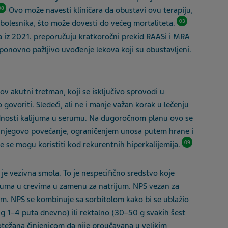
08
Ovo može navesti kliničara da obustavi ovu terapiju
,
03
olesnika, što može dovesti do većeg mortaliteta.
 iz 2021. preporučuju kratkoročni prekid RAASi i MRA
 ponovno pažljivo uvođenje lekova koji su obustavljeni.
gov akutni tretma
n,
koji se isključivo sprovodi u
govoriti. Sledeći
,
ali ne i manje važan korak u lečenju
rednosti kalijuma u serumu. Na dugoročnom planu ovo se
na njegovo povećanje, ograničenjem unosa putem hrane i
09
 se mogu koristiti kod rekurentnih hiperkalijemija.
je
vezivna smola. To je nespecifično sredstvo koje
juma u ​​crevima u zamenu za natrijum. NPS vezan za
esom. NPS se kombinuje sa sorbitolom kako bi se ublažio
g 1–4 puta dnevno) ili rektalno (30–50
g svakih
šest
otežana činjenicom da nije proučavana u velikim