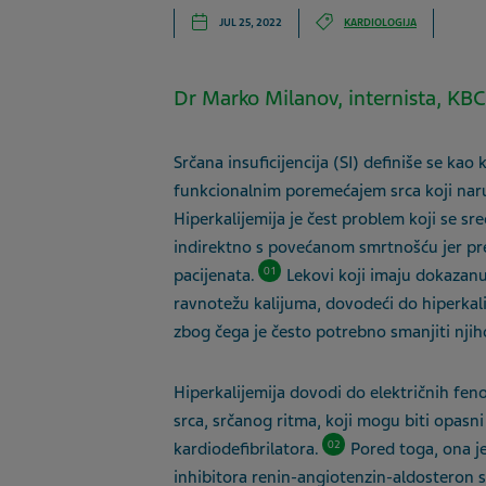
JUL 25, 2022
KARDIOLOGIJA
Dr Marko Milanov, internista, KB
Srčana insuficijencija (SI) definiše se ka
funkcionalnim poremećajem srca koji naru
Hiperkalijemija je čest problem koji se srec
indirektno s povećanom smrtnošću jer pre
01
pacijenata.
Lekovi koji imaju dokazanu 
ravnotežu kalijuma, dovodeći do hiperkalij
zbog čega je često potrebno smanjiti njih
Hiperkalijemija dovodi do električnih f
srca, srčanog ritma
,
koji mogu biti opasn
i
02
kardiodefibrilatora.
Pored
toga
,
ona je
inhibitora renin-angiotenzin-aldosteron s