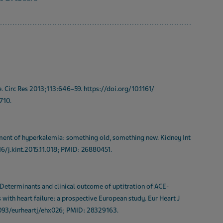
. Circ Res 2013;113:646–59. https://doi.org/10.1161/
710.
atment of hyperkalemia: something old, something new. Kidney Int
6/j.kint.2015.11.018; PMID: 26880451.
 Determinants and clinical outcome of uptitration of ACE-
s with heart failure: a prospective European study. Eur Heart J
1093/eurheartj/ehx026; PMID: 28329163.