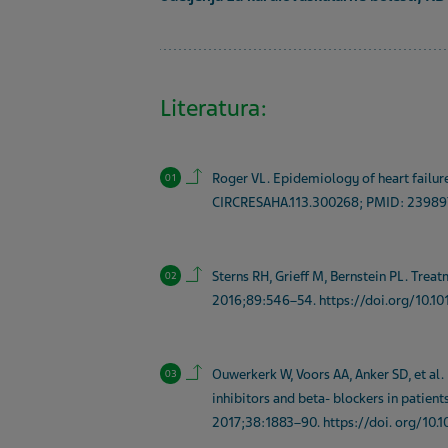
Literatura:
Back to contents.
Roger VL. Epidemiology of heart failure
CIRCRESAHA.113.300268; PMID: 23989
Back to contents.
Sterns RH, Grieff M, Bernstein PL. Tre
2016;89:546–54. https://doi.org/10.101
Back to contents.
Ouwerkerk W, Voors AA, Anker SD, et al.
inhibitors and beta- blockers in patient
2017;38:1883–90. https://doi. org/10.