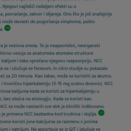
Njegovi najčešći neželjeni efekti su
u
 povraćanje, zatvor i dijareja. Ono što je još značajnije
NPS može dovesti do pogoršanja simptoma, pošto
10
ma.
va
je
vezivna smola. To je neapsorbilni, neorganski
etitivno vezuje za anatomske atomske strukture
i kalijum
i tako
sprečava njegovu reapsorpciju. NCC
e se i izlučuje se fecesom. In vitro studije su pokazale
eć za 20 minuta. Kao takav, može se koristiti za akutnu
 i hroničnu hiperkalemiju (5
-
15
mg oralno dnevno). NCC
nivoa kalijuma kada se koristi za hiperkal
ij
emiju u
bez obzira na etiologiju. Kada se koristi kao
NCC se može nastaviti sve dok je klinički indikovano.
11
a je primena NCC bezbedna kod trudnica i dojilja.
tveno koristi jone kalcijuma za razmenu s jonima
ijum i natrijum. Ne apsorbuje
se
iz GIT i izlučuje se