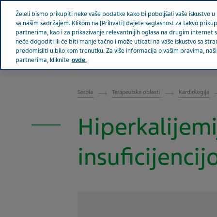
Teva u svetu
Vesti
Želeli bismo prikupiti neke vaše podatke kako bi poboljšali vaše iskustvo u p
sa našim sadržajem. Klikom na [Prihvati] dajete saglasnost za takvo prikup
partnerima, kao i za prikazivanje relevantnijih oglasa na drugim internet 
neće dogoditi ili će biti manje tačno i može uticati na vaše iskustvo sa 
predomisliti u bilo kom trenutku. Za više informacija o vašim pravima, n
SRBIJA
partnerima, kliknite
ovde.
Serbia
Terapeutske oblasti
Kardiologija
Hiperkalijem
insuficijenci