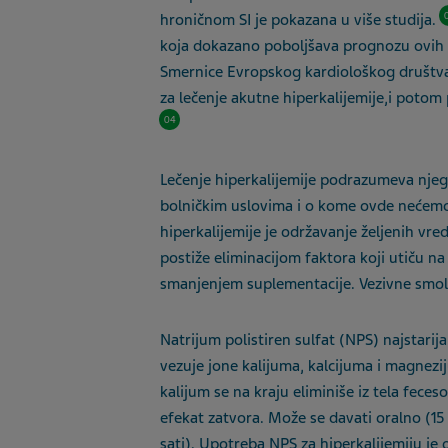
hroničnom SI je pokazana u više studija.
koja dokazano poboljšava prognozu ovih b
Smernice Evropskog kardiološkog društva
za lečenje akutne hiperkalijemije,i potom
04
Lečenje hiperkalijemije podrazumeva nje
bolničkim uslovima i o kome ovde nećemo 
hiperkalijemije je održavanje željenih v
postiže eliminacijom faktora koji utiču 
smanjenjem suplementacije. Vezivne smole
Natrijum
polistiren sulfat (NPS) najstarija
vezuje jone kalijuma, kalcijuma i magnezi
kalijum se na kraju eliminiše iz tela fec
efekat zatvora. Može se davati oralno (15
sati). Upotreba NPS za hiperkal
ij
emiju je 