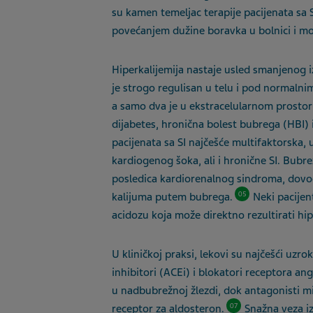
su kamen temeljac terapije pacijenata sa 
povećanjem dužine boravka u bolnici i mo
Hiperkal
ije
mija nastaje usled smanjenog iz
je strogo regulisan u telu i pod normaln
a samo
dva
je u ekstracelularnom prostoru
dijabetes,
hronična bolest bubrega (HBI) i
pacijenata sa SI najčešće multifaktorska
kardiogenog šoka
,
ali i hronične SI. Bubr
posledica kardiorenalnog sindroma, dovod
05
kalijuma putem bubrega.
Neki pacijen
acidozu koja može direktno rezultirati hi
U kliničkoj praksi, lekovi su najčešći uzro
inhibitori (ACEi) i blokatori receptora a
u nadbubrežnoj žlezdi, dok antagonisti m
07
receptor za aldosteron.
Snažna veza i