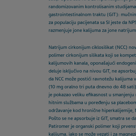
randomizovanim kontrolisanim studijama. 
gastrointestinaln
om
trakt
u
(GIT)
:
mučnina,
za populaciju pacijenata sa SI jeste da 
razmenjuje jone kalijuma za jone natriju
Natrijum cirkonijum ciklosilikat (NCC) no
polimer cirkonijum silikata koji se komp
kalijumovih kanala
,
oponaš
aj
ući endogen
deluje isključivo na nivou GIT, ne apsorbuj
da NCC može postići ravnotežu kalijuma v
(10
mg oralno tri puta dnevno do 48 sati)
je pokazao
velik
u efikasnost u smanjenju 
hitnim službama u poređenju sa placebom, 
održavanje kod hronične hiperkal
ij
emije, 
Pošto se ne apsorbuje iz GIT, smatra se d
Patiromer je organski polimer koji prvens
kalijuma, iako se može vezati i za magnez