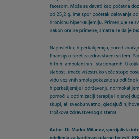
fecesom. Može se davati kao početna doz
od 25
,
2
g. Ima spor početak delovanja od
hroničnu hiperkal
ij
emiju. Primenjuje se sv
nakon oralne primene, smatra se da je bez
Naposletku, h
iperkalijemija
,
pored značaj
finansijski teret za zdravstveni sistem. Pa
hitnih, ambulantnih i stacionarnih. Ukolik
slabost
,
imaće višestruko veće stope poset
vidu vezivnih smola pokazale su odlične 
hiperkalijemije i održavanju normokalijemi
pomoći u optimizaciji terapije i njenoj d
skupi, ali sveobuhvatno
,
gledajući njihov
troškova zdravstvenog sistema
Autor:
D
r Marko Milanov, specijalista int
odeljenja za kardiovaskularne bolesti, K