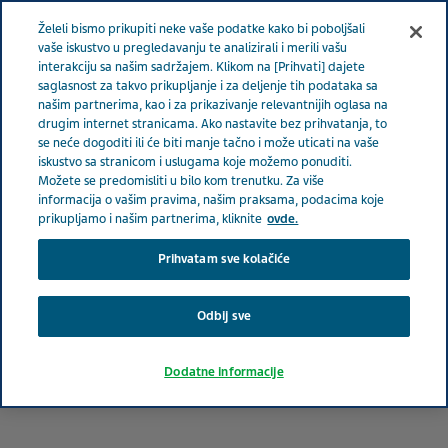
Meni
Želeli bismo prikupiti neke vaše podatke kako bi poboljšali
SRBIJA
vaše iskustvo u pregledavanju te analizirali i merili vašu
interakciju sa našim sadržajem. Klikom na [Prihvati] dajete
Serbia
Terapeutske oblasti
Kardiologija
Smanjenje
saglasnost za takvo prikupljanje i za deljenje tih podataka sa
našim partnerima, kao i za prikazivanje relevantnijih oglasa na
rizika za KVS bolesti i starenje
drugim internet stranicama. Ako nastavite bez prihvatanja, to
se neće dogoditi ili će biti manje tačno i može uticati na vaše
iskustvo sa stranicom i uslugama koje možemo ponuditi.
Smanjenje rizika za KVS
Možete se predomisliti u bilo kom trenutku. Za više
informacija o vašim pravima, našim praksama, podacima koje
bolesti i starenje
prikupljamo i našim partnerima, kliknite
ovde.
Prihvatam sve kolačiće
Odbij sve
Dodatne informacije