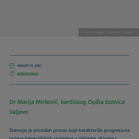
Getty images: Halfpoint Images
AVGUST 19, 2021
KARDIOLOGIJA
Dr Marija Mirković, kardiolog Opšta bolnica
Valjevo
Starenje je prirodan proces koje karakteriše progresivna
pojava ireverzibilnih promena u ćelijama, tkivima i