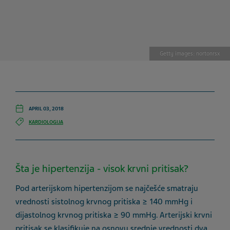
Getty images: nortonrsx
APRIL 03, 2018
KARDIOLOGIJA
Šta je hipertenzija - visok krvni pritisak?
Pod arterijskom hipertenzijom se najčešće smatraju
vrednosti sistolnog krvnog pritiska ≥ 140 mmHg i
dijastolnog krvnog pritiska ≥ 90 mmHg. Arterijski krvni
pritisak se klasifikuje na osnovu srednje vrednosti dva