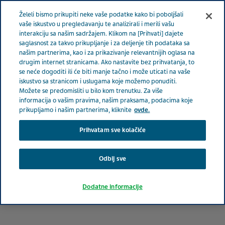
Meni
Želeli bismo prikupiti neke vaše podatke kako bi poboljšali
SRBIJA
vaše iskustvo u pregledavanju te analizirali i merili vašu
interakciju sa našim sadržajem. Klikom na [Prihvati] dajete
Serbia
Terapeutske oblasti
Kardiologija
Šta je dobro
saglasnost za takvo prikupljanje i za deljenje tih podataka sa
našim partnerima, kao i za prikazivanje relevantnijih oglasa na
regulisan krvi pritisak?
drugim internet stranicama. Ako nastavite bez prihvatanja, to
se neće dogoditi ili će biti manje tačno i može uticati na vaše
iskustvo sa stranicom i uslugama koje možemo ponuditi.
Šta je dobro regulisan krvi
Možete se predomisliti u bilo kom trenutku. Za više
informacija o vašim pravima, našim praksama, podacima koje
pritisak?
prikupljamo i našim partnerima, kliknite
ovde.
Prihvatam sve kolačiće
Odbij sve
Dodatne informacije