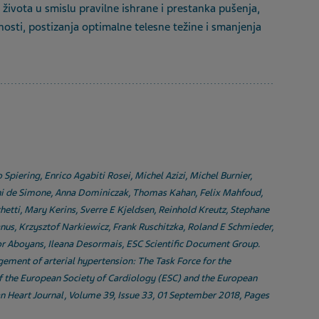
 života u smislu pravilne ishrane i prestanka pušenja,
nosti, postizanja optimalne telesne težine i smanjenja
piering, Enrico Agabiti Rosei, Michel Azizi, Michel Burnier,
ni de Simone, Anna Dominiczak, Thomas Kahan, Felix Mahfoud,
hetti, Mary Kerins, Sverre E Kjeldsen, Reinhold Kreutz, Stephane
nus, Krzysztof Narkiewicz, Frank Ruschitzka, Roland E Schmieder,
tor Aboyans, Ileana Desormais, ESC Scientific Document Group.
ment of arterial hypertension: The Task Force for the
f the European Society of Cardiology (ESC) and the European
n Heart Journal, Volume 39, Issue 33, 01 September 2018, Pages