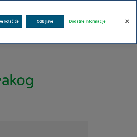
Log In
pretraga
ve kolačiće
Odbij sve
Dodatne informacije
e oblasti
Stručni sadržaji
Posao i karijera
Kontakt
svakog