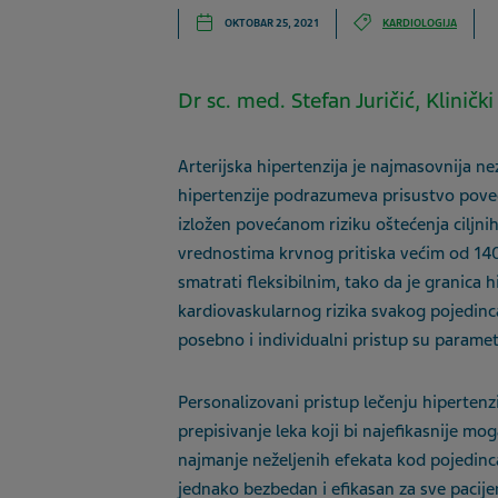
OKTOBAR 25, 2021
KARDIOLOGIJA
Dr sc. med. Stefan Juričić, Klinički
Arterijska hipertenzija je najmasovnija n
hipertenzije podrazumeva prisustvo poveć
izložen povećanom riziku oštećenja ciljnih
vrednostima krvnog pritiska većim od 
smatrati fleksibilnim, tako da je granica h
kardiovaskularnog rizika svakog pojedinc
posebno i individualni pristup su parametr
Personalizovani pristup lečenju hipertenz
prepisivanje leka koji bi najefikasnije moga
najmanje neželjenih efekata kod pojedinc
jednako bezbedan i efikasan za sve pacije