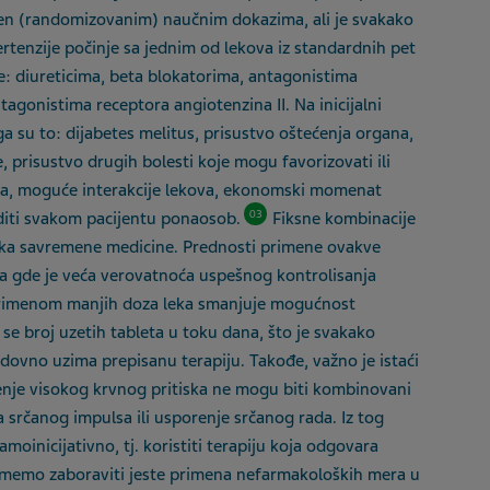
jen (randomizovanim) naučnim dokazima, ali je svakako
pertenzije počinje sa jednim od lekova iz standardnih pet
je: diureticima, beta blokatorima, antagonistima
tagonistima receptora angiotenzina II. Na inicijalni
ga su to: dijabetes melitus, prisustvo oštećenja organa,
, prisustvo drugih bolesti koje mogu favorizovati ili
eka, moguće interakcije lekova, ekonomski momenat
03
goditi svakom pacijentu ponaosob.
Fiksne kombinacije
oruka savremene medicine. Prednosti primene ovakve
ma gde je veća verovatnoća uspešnog kontrolisanja
e primenom manjih doza leka smanjuje mogućnost
 se broj uzetih tableta u toku dana, što je svakako
edovno uzima prepisanu terapiju. Takođe, važno je istaći
ečenje visokog krvnog pritiska ne mogu biti kombinovani
srčanog impulsa ili usporenje srčanog rada. Iz tog
oinicijativno, tj. koristiti terapiju koja odgovara
 smemo zaboraviti jeste primena nefarmakoloških mera u