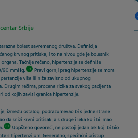
P
 centar Srbije
ezarazna bolest savremenog društva. Definicija
anog krvnog pritiska, i to na nivou gde je bolesnik
 organa. Tačnije rečeno, hipertenzija se definiše
01
140/90 mmHg.
Pravi gornji prag hipertenzije se mora
ipertenzije viša ili niža zavisno od ukupnog
a. Drugim rečima, procena rizika za svakog pacijenta
i od kojih zavisi granica hipertenzije.
ije, između ostalog, podrazumevao bi s jedne strane
o da snizi krvni pritisak, a s druge i leka koji bi imao
02
a.
Uopšteno govoreći, ne postoji jedan lek koji bi bio
nte s hipertenzijom. Generalno, specifični pristup