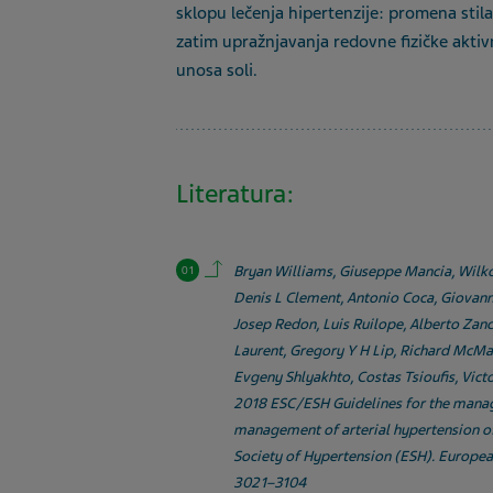
sklopu lečenja hipertenzije: promena stila
zatim upražnjavanja redovne fizičke aktiv
unosa soli.
Literatura:
Back to contents.
Bryan Williams, Giuseppe Mancia, Wilko S
Denis L Clement, Antonio Coca, Giovan
Josep Redon, Luis Ruilope, Alberto Zanc
Laurent, Gregory Y H Lip, Richard McMa
Evgeny Shlyakhto, Costas Tsioufis, Vic
2018 ESC/ESH Guidelines for the manage
management of arterial hypertension o
Society of Hypertension (ESH). Europea
3021–3104