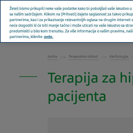
Teva u svetu
Vesti
Želeli bismo prikupiti neke vaše podatke kako bi poboljšali vaše iskustvo u p
sa našim sadržajem. Klikom na [Prihvati] dajete saglasnost za takvo prikup
partnerima, kao i za prikazivanje relevantnijih oglasa na drugim internet 
neće dogoditi ili će biti manje tačno i može uticati na vaše iskustvo sa 
predomisliti u bilo kom trenutku. Za više informacija o vašim pravima, n
SRBIJA
partnerima, kliknite
ovde.
Serbia
Terapeutske oblasti
Kardiologija
Terapija za h
pacijenta