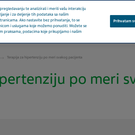
regledavanju te analizirali i merili vašu interakciju
ljanje i za deljenje tih podataka sa našim
stranicama. Ako nastavite bez prihvatanja, to se
Prihvatam s
stranicom i uslugama koje možemo ponuditi. Možete se
ašim praksama, podacima koje prikupljamo i našim
O nama
Proizvodi
Migrena
Terapeutsk
Terapija za hipertenziju po meri svakog pacijenta
ipertenziju po meri 