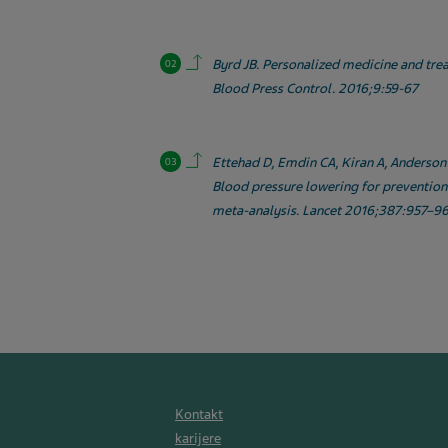
Back to contents.
Byrd JB. Personalized medicine and trea
Blood Press Control. 2016;9:59-67
Back to contents.
Ettehad D, Emdin CA, Kiran A, Anderson 
Blood pressure lowering for prevention
meta-analysis. Lancet 2016;387:957–9
Kontakt
karijere