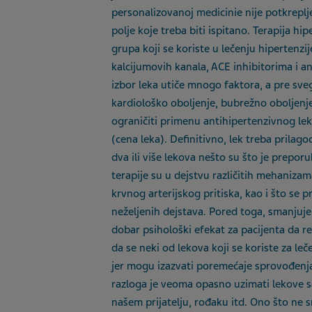
personalizovanoj medicinie nije potkrepl
polje koje treba biti ispitano. Terapija hi
grupa koji se koriste u lečenju hipertenzi
kalcijumovih kanala, ACE inhibitorima i an
izbor leka utiče mnogo faktora, a pre sve
kardiološko oboljenje, bubrežno oboljenje
ograničiti primenu antihipertenzivnog l
(cena leka). Definitivno, lek treba prila
dva ili više lekova nešto su što je prep
terapije su u dejstvu različitih mehaniza
krvnog arterijskog pritiska, kao i što s
neželjenih dejstava. Pored toga, smanjuje
dobar psihološki efekat za pacijenta da r
da se neki od lekova koji se koriste za l
jer mogu izazvati poremećaje sprovođenja 
razloga je veoma opasno uzimati lekove sam
našem prijatelju, rođaku itd. Ono što ne