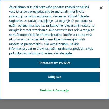
Meni
Želeli bismo prikupiti neke vaše podatke kako bi poboljšali
SRBIJA
vaše iskustvo u pregledavanju te analizirali i merili vašu
interakciju sa našim sadržajem. Klikom na [Prihvati] dajete
Serbia
Terapeutske oblasti
Neurologija
Deset
saglasnost za takvo prikupljanje i za deljenje tih podataka sa
našim partnerima, kao i za prikazivanje relevantnijih oglasa na
upozoravajućih znakova demencije
drugim internet stranicama. Ako nastavite bez prihvatanja, to
se neće dogoditi ili će biti manje tačno i može uticati na vaše
iskustvo sa stranicom i uslugama koje možemo ponuditi.
Deset upozoravajućih
Možete se predomisliti u bilo kom trenutku. Za više
informacija o vašim pravima, našim praksama, podacima koje
znakova demencije
prikupljamo i našim partnerima, kliknite
ovde.
Prihvatam sve kolačiće
Odbij sve
Dodatne informacije