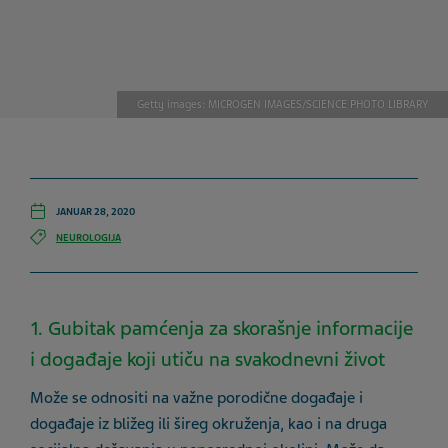
Getty images: MICROGEN IMAGES/SCIENCE PHOTO LIBRARY
JANUAR 28, 2020
NEUROLOGIJA
1. Gubitak pamćenja za skorašnje informacije
i događaje koji utiču na svakodnevni život
Može se odnositi na važne porodične događaje i
događaje iz bližeg ili šireg okruženja, kao i na druga