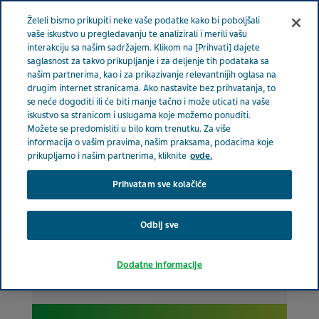
Meni
Želeli bismo prikupiti neke vaše podatke kako bi poboljšali
SRBIJA
vaše iskustvo u pregledavanju te analizirali i merili vašu
interakciju sa našim sadržajem. Klikom na [Prihvati] dajete
Serbia
Terapeutske oblasti
Pedijatrija zdravstveni radnici
saglasnost za takvo prikupljanje i za deljenje tih podataka sa
našim partnerima, kao i za prikazivanje relevantnijih oglasa na
drugim internet stranicama. Ako nastavite bez prihvatanja, to
Pedijatrija
se neće dogoditi ili će biti manje tačno i može uticati na vaše
iskustvo sa stranicom i uslugama koje možemo ponuditi.
Možete se predomisliti u bilo kom trenutku. Za više
informacija o vašim pravima, našim praksama, podacima koje
prikupljamo i našim partnerima, kliknite
ovde.
Prihvatam sve kolačiće
Odbij sve
Dodatne informacije