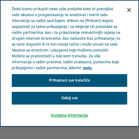
Meni
Želeli bismo prikupiti neke vaše podatke kako bi poboljšali
SRBIJA
vaše iskustvo u pregledavanju te analizirali i merili vašu
interakciju sa našim sadržajem. Klikom na [Prihvati] dajete
Serbia
Terapeutske oblasti
Pedijatrija
Saveti za ishranu
saglasnost za takvo prikupljanje i za deljenje tih podataka sa
našim partnerima, kao i za prikazivanje relevantnijih oglasa na
trudnica i dojilja
drugim internet stranicama. Ako nastavite bez prihvatanja, to
se neće dogoditi ili će biti manje tačno i može uticati na vaše
iskustvo sa stranicom i uslugama koje možemo ponuditi.
Saveti za ishranu trudnica i
Možete se predomisliti u bilo kom trenutku. Za više
informacija o vašim pravima, našim praksama, podacima koje
dojilja
prikupljamo i našim partnerima, kliknite
ovde.
Prihvatam sve kolačiće
Odbij sve
Dodatne informacije