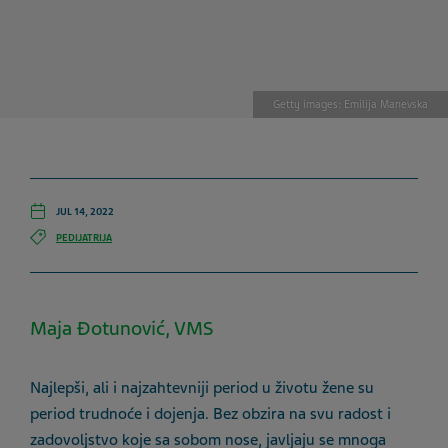
Getty images: Emilija Manevska
JUL 14, 2022
PEDIJATRIJA
Maja Đotunović, VMS
Najlepši, ali i najzahtevniji period u životu žene su
period trudnoće i dojenja. Bez obzira na svu radost i
zadovoljstvo koje sa sobom nose, javljaju se mnoga