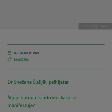
Getty images: AnVr
SEPTEMBAR 29, 2020
PSIHIJATRIJA
Dr Snežana Šušljik, psihijatar
Šta je burnout sindrom i kako se
manifestuje?