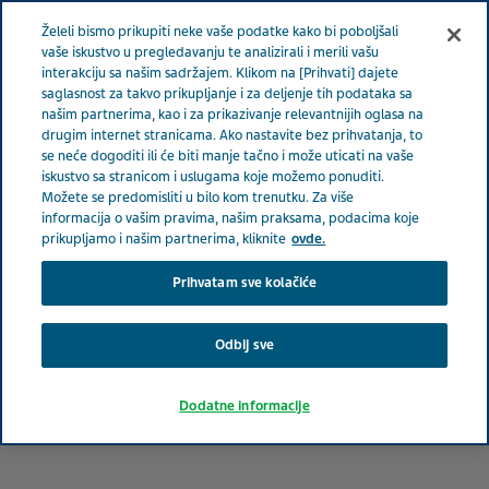
Meni
Želeli bismo prikupiti neke vaše podatke kako bi poboljšali
SRBIJA
vaše iskustvo u pregledavanju te analizirali i merili vašu
interakciju sa našim sadržajem. Klikom na [Prihvati] dajete
Serbia
Terapeutske oblasti
Psihijatrija
Burnout
saglasnost za takvo prikupljanje i za deljenje tih podataka sa
našim partnerima, kao i za prikazivanje relevantnijih oglasa na
sindrom, bolest savremenog doba
drugim internet stranicama. Ako nastavite bez prihvatanja, to
se neće dogoditi ili će biti manje tačno i može uticati na vaše
iskustvo sa stranicom i uslugama koje možemo ponuditi.
Burnout sindrom, bolest
Možete se predomisliti u bilo kom trenutku. Za više
informacija o vašim pravima, našim praksama, podacima koje
savremenog doba
prikupljamo i našim partnerima, kliknite
ovde.
Prihvatam sve kolačiće
Odbij sve
Dodatne informacije