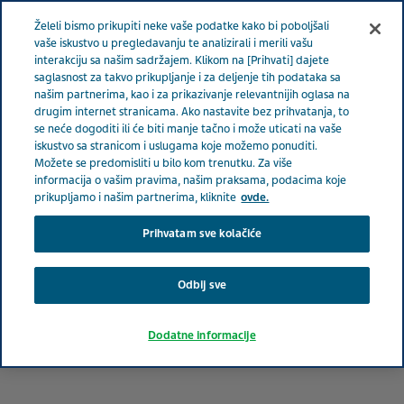
Meni
Želeli bismo prikupiti neke vaše podatke kako bi poboljšali
SRBIJA
vaše iskustvo u pregledavanju te analizirali i merili vašu
interakciju sa našim sadržajem. Klikom na [Prihvati] dajete
Serbia
Terapeutske oblasti
Psihijatrija
Depresija - zašto
saglasnost za takvo prikupljanje i za deljenje tih podataka sa
našim partnerima, kao i za prikazivanje relevantnijih oglasa na
je važno rano prepoznavanje?
drugim internet stranicama. Ako nastavite bez prihvatanja, to
se neće dogoditi ili će biti manje tačno i može uticati na vaše
iskustvo sa stranicom i uslugama koje možemo ponuditi.
Depresija - zašto je važno
Možete se predomisliti u bilo kom trenutku. Za više
informacija o vašim pravima, našim praksama, podacima koje
rano prepoznavanje?
prikupljamo i našim partnerima, kliknite
ovde.
Prihvatam sve kolačiće
Odbij sve
Dodatne informacije