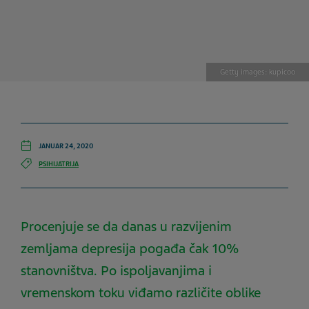
Getty images: kupicoo
JANUAR 24, 2020
PSIHIJATRIJA
Procenjuje se da danas u razvijenim
zemljama depresija pogađa čak 10%
stanovništva. Po ispoljavanjima i
vremenskom toku viđamo različite oblike