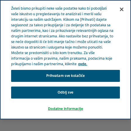
Meni
Želeli bismo prikupiti neke vaše podatke kako bi poboljšali
SRBIJA
vaše iskustvo u pregledavanju te analizirali i merili vašu
interakciju sa našim sadržajem. Klikom na [Prihvati] dajete
Serbia
Terapeutske oblasti
Suportivna onkologija
saglasnost za takvo prikupljanje i za deljenje tih podataka sa
našim partnerima, kao i za prikazivanje relevantnijih oglasa na
Karcinom dojke – šta možemo učiniti za svoje zdravlje?
drugim internet stranicama. Ako nastavite bez prihvatanja, to
se neće dogoditi ili će biti manje tačno i može uticati na vaše
iskustvo sa stranicom i uslugama koje možemo ponuditi.
Karcinom dojke – šta
Možete se predomisliti u bilo kom trenutku. Za više
informacija o vašim pravima, našim praksama, podacima koje
možemo učiniti za svoje
prikupljamo i našim partnerima, kliknite
ovde.
zdravlje?
Prihvatam sve kolačiće
Odbij sve
Dodatne informacije